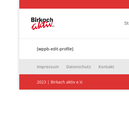
St
[wppb-edit-profile]
Impressum
Datenschutz
Kontakt
2023 | Birkach aktiv e.V.